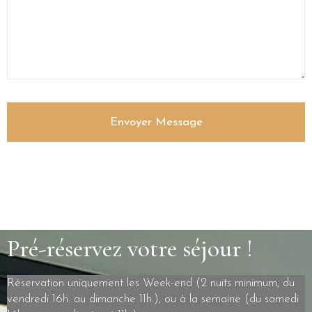
Pré-réservez votre séjour !
Réservation uniquement les Week-end (2 nuits minimum, du
vendredi 16h. au dimanche 11h.), ou à la semaine (du samedi