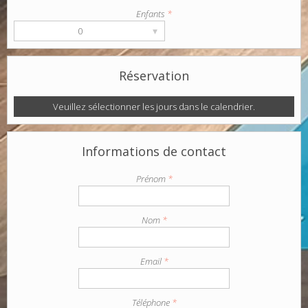
Enfants
*
▾
0
Réservation
Veuillez sélectionner les jours dans le calendrier.
Informations de contact
Prénom
*
Nom
*
Email
*
Téléphone
*