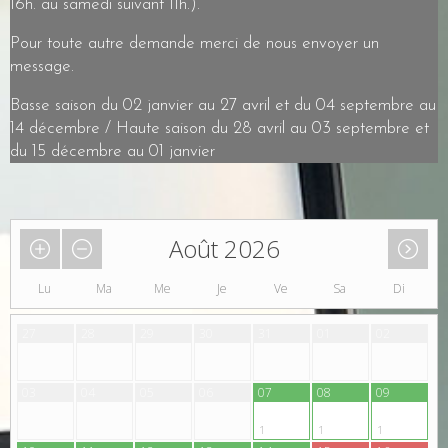
16h. au samedi suivant 11h.).
Pour toute autre demande merci de nous envoyer un
message.
Basse saison du 02 janvier au 27 avril et du 04 septembre au
14 décembre / Haute saison du 28 avril au 03 septembre et
du 15 décembre au 01 janvier
Août 2026
Lu
Ma
Me
Je
Ve
Sa
Di
27
28
29
30
31
01
02
03
04
05
06
07
08
09
1
1
1