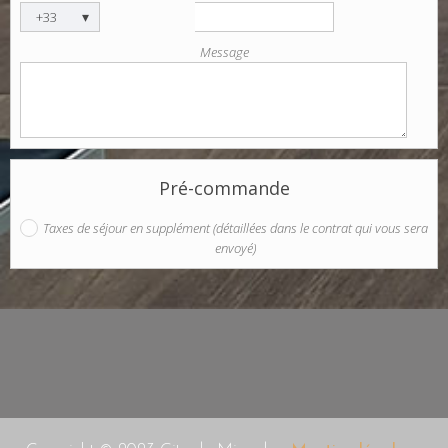
▾
+33
Message
Pré-commande
Taxes de séjour en supplément (détaillées dans le contrat qui vous sera
envoyé)